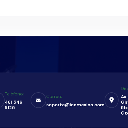
Dir
Teléfono:
Correo:
Av
461 546
Gir
soporte@icemexico.com
5125
5to
Gt