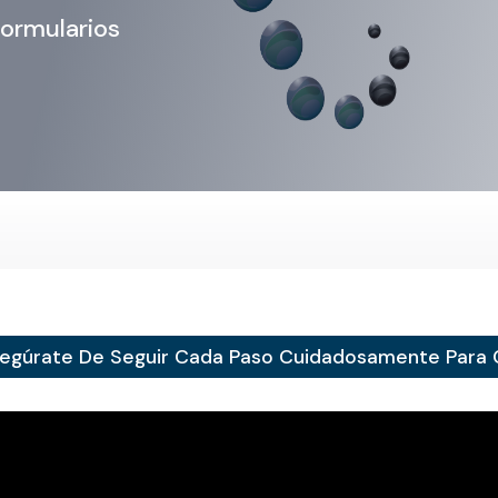
formularios
segúrate De Seguir Cada Paso Cuidadosamente Para 